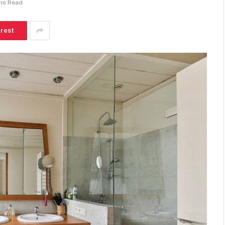
ns Read
erest