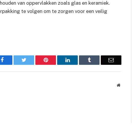
houden van oppervlakken zoals glas en keramiek.
erpakking te volgen om te zorgen voor een veilig
Facebook
Twitter
Pinterest
LinkedIn
Tumblr
Email
Websit