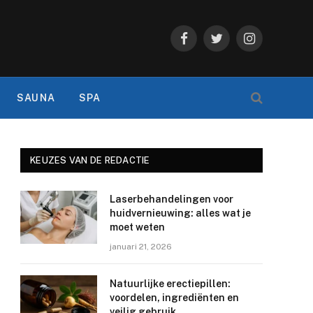
Facebook
Twitter
Instagram
SAUNA
SPA
KEUZES VAN DE REDACTIE
Laserbehandelingen voor
huidvernieuwing: alles wat je
moet weten
januari 21, 2026
Natuurlijke erectiepillen:
voordelen, ingrediënten en
veilig gebruik