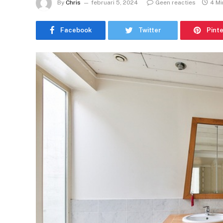
By
Chris
februari 5, 2024
Geen reacties
4 Mi
Facebook
Twitter
Pint