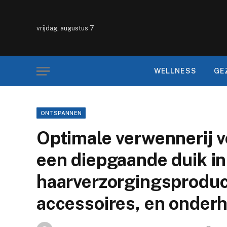
vrijdag, augustus 7
WELLNESS
GE
ONTSPANNEN
Optimale verwennerij v
een diepgaande duik in
haarverzorgingsprodu
accessoires, en onderh