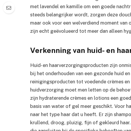
met lavendel en kamille om een goede nachtr
steeds belangrijker wordt, zorgen deze douch
maar ook voor een welverdiend moment van o
zijn echt geëvolueerd tot meer dan alleen hy
Verkenning van huid- en ha
Huid- en haarverzorgingsproducten zijn onmis
bij het onderhouden van een gezonde huid en 
reinigingsproducten tot voedende crèmes en 
huidverzorging moet men letten op de behoeft
zijn hydraterende crèmes en lotions een goed
basis van water of gel meer geschikt. Voor ha
naar het type haar dat u heeft. Er zijn sham
krullend, droog, pluizig, fijn of gekleurd haa
die aansluiten bij de specifieke behoeften van