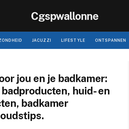
Cgspwallonne
ZONDHEID
JACUZZI
LIFESTYLE
ONTSPANNEN
oor jou en je badkamer:
 badproducten, huid- en
cten, badkamer
oudstips.