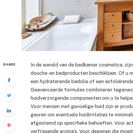
In de wereld van de badkamer cosmetica, zij
SHARE
douche- en badproducten beschikbaar. Of u n
een hydraterende badolie of een exfoliërende s
Geavanceerde formules combineren tegenwoord
huidverzorgende componenten om u te helpen 
Voor mensen met gevoelige huid zijn er prod
geuren om eventuele huidirritaties te minima
afgestemd op specifieke behoeften. Voor ac
verfrissende aroma’s. Voor degenen die moei