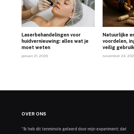
Laserbehandelingen voor
Natuurlijke e
huidvernieuwing: alles wat je
voordelen, i
moet weten
veilig gebrui
januari 21, 2026
november 24, 20
OVER ONS
“Ik heb dit tenminste geleerd door mijn experiment; dat