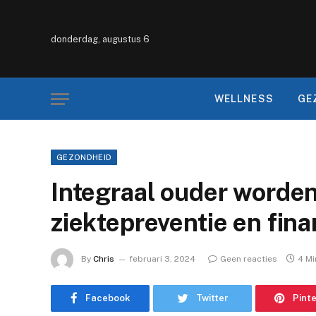
donderdag, augustus 6
WELLNESS
GE
GEZONDHEID
Integraal ouder worden:
ziektepreventie en fina
By
Chris
februari 3, 2024
Geen reacties
4 Mi
Facebook
Twitter
Pint