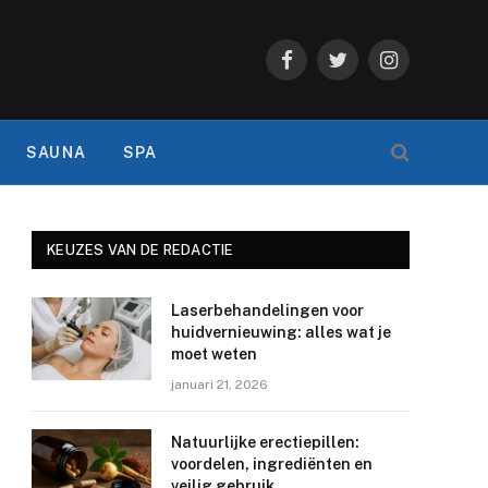
Facebook
Twitter
Instagram
SAUNA
SPA
KEUZES VAN DE REDACTIE
Laserbehandelingen voor
huidvernieuwing: alles wat je
moet weten
januari 21, 2026
Natuurlijke erectiepillen:
voordelen, ingrediënten en
veilig gebruik