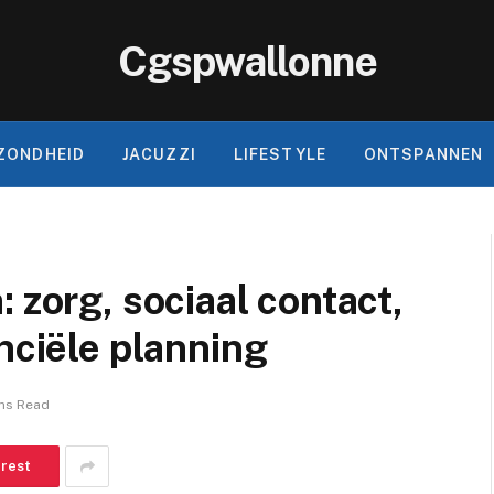
Cgspwallonne
ZONDHEID
JACUZZI
LIFESTYLE
ONTSPANNEN
 zorg, sociaal contact,
nciële planning
ns Read
erest