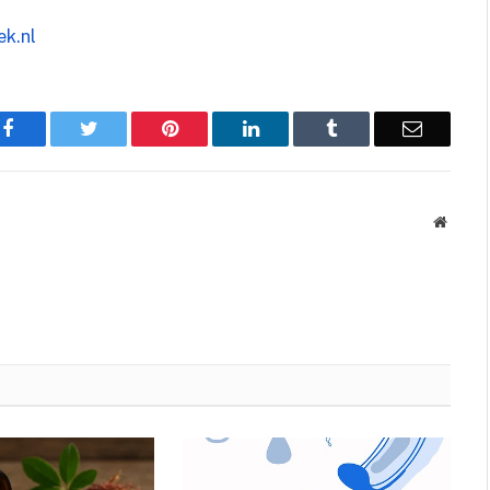
ek.nl
Facebook
Twitter
Pinterest
LinkedIn
Tumblr
Email
Websit