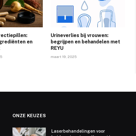
rectiepillen:
Urineverlies bij vrouwen:
ngrediënten en
begrijpen en behandelen met
k
REYU
25
maart 19, 2025
ONZE KEUZES
Laserbehandelingen voor