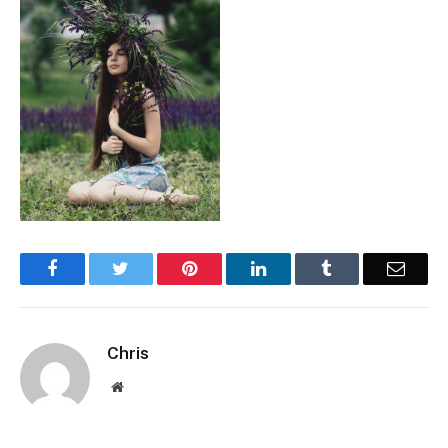
Facebook
Twitter
Pinterest
LinkedIn
Tumblr
Email
Chris
Website