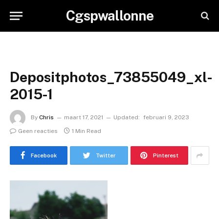
Cgspwallonne
Depositphotos_73855049_xl-
2015-1
By
Chris
maart 17, 2021
Updated:
februari 9, 2023
Geen reacties
1 Min Read
Facebook
Twitter
Pinterest