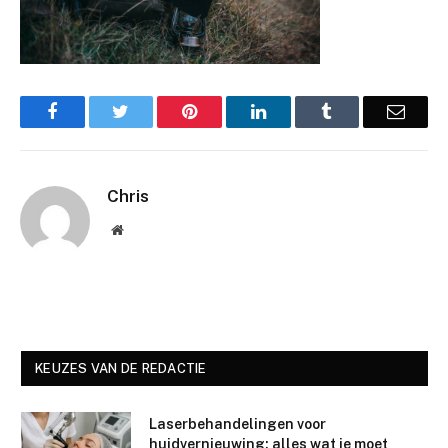
Facebook
Twitter
Pinterest
LinkedIn
Tumblr
Email
Chris
Website
KEUZES VAN DE REDACTIE
Laserbehandelingen voor
huidvernieuwing: alles wat je moet